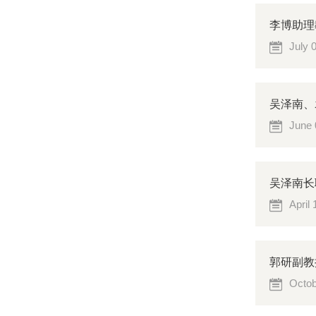
李博助理
July 
吴泽南、袁野
June 
吴泽南长
April
郭研副教授合
Octob