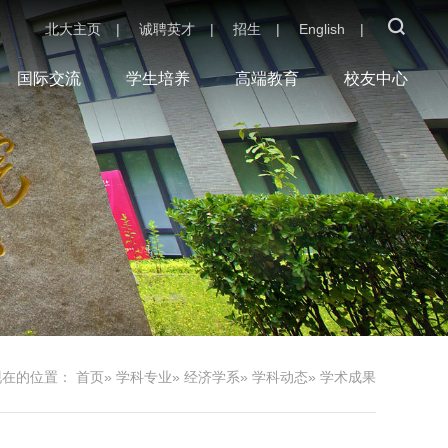
北大主页
|
诚聘英才
|
招生
|
English
|
国际交流
学生培养
高端教育
校友中心
现在的位置：
首页
»
学科专业
»
经济学系
»
学科动态
» 学术成果