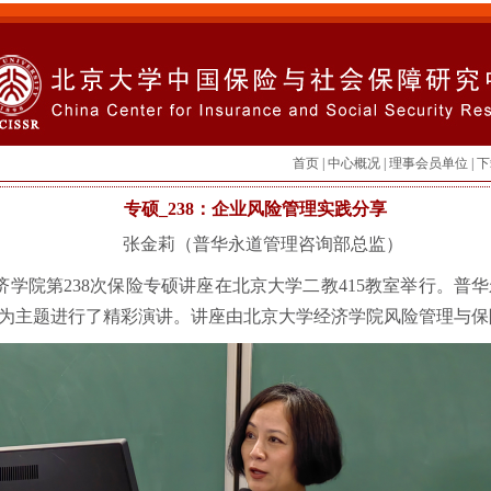
首页
|
中心概况
|
理事会员单位
|
下
专硕_238：企业风险管理实践分享
张金莉（普华永道管理咨询部总监）
，经济学院第238次保险专硕讲座在北京大学二教415教室举行。
”为主题进行了精彩演讲。讲座由北京大学经济学院风险管理与