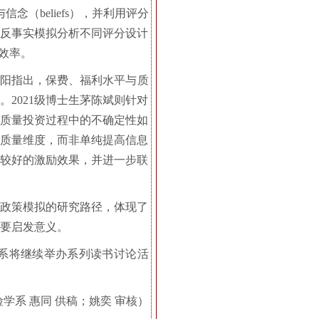
念（beliefs），并利用评分
过反事实模拟分析不同评分设计
给效率。
昊阳指出，保费、福利水平与质
2021级博士生茅陈斌则针对
及质量投资过程中的不确定性如
实质量维度，而非单纯提高信息
现较好的激励效果，并进一步联
到政策模拟的研究路径，体现了
要启发意义。
系将继续举办系列读书讨论活
学系 惠同 供稿；姚奕 审核）