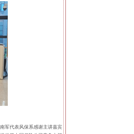
朱南军代表风保系感谢主讲嘉宾