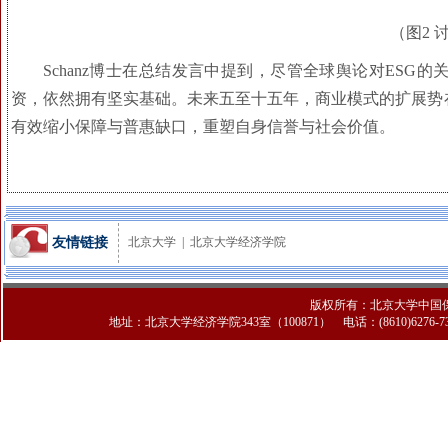
（图2 
Schanz博士在总结发言中提到，尽管全球舆论对ES
资，依然拥有坚实基础。未来五至十五年，商业模式的扩展势
有效缩小保障与普惠缺口，重塑自身信誉与社会价值。
友情链接
北京大学
|
北京大学经济学院
版权所有：北京大学中国
地址：北京大学经济学院343室（100871） 电话：(8610)6276-7308