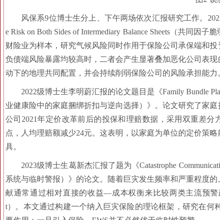
风保系9位博士生分上、下午两场依次汇报研究工作。2022级博士生贺灿春
e Risk on Both Sides of Intermediary Balan
财险业为样本，研究气候风险同时作用于保险公司承保端和投
负债端风险暴露均较高时，二者会产生显著叠加恶化公司表现
动下的地理共同配置，并会持续削弱保险公司的风险承担能力
2022级博士生李明蔚汇报的论文题目是《Family Bundle Plan Discounts
业健康险中的家庭捆绑折扣与逆向选择）》。论文研究了家庭
公司2021年定价改革前后的投保和理赔数据，采用双重差分
点，人均理赔额减少24元。这表明，以家庭为单位的定价策
具。
2023级博士生葛新杰汇报了题为《Catastrophe Communication: 
系统与临时警报）》的论文。随着巨灾发生频率和严重程度的
献通常通过相对直接的收益—成本权衡来比较两类主流预警政策—
t）。本文通过构建一个纳入巨灾保险的理论框架，研究在何