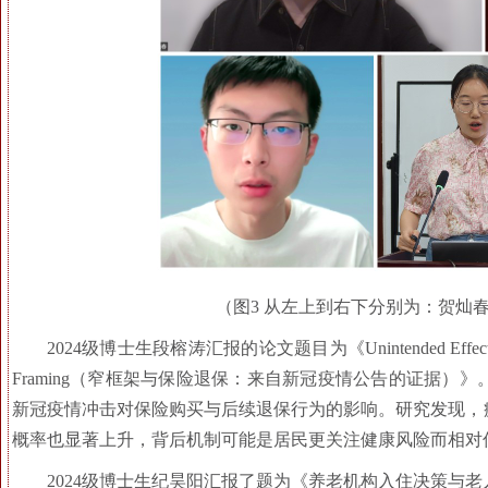
（图3 从左上到右下分别为：贺灿
2024级博士生段榕涛汇报的论文题目为《Unintended Effects of the Pa
Framing（窄框架与保险退保：来自新冠疫情公告的证据
新冠疫情冲击对保险购买与后续退保行为的影响。研究发现，
概率也显著上升，背后机制可能是居民更关注健康风险而相对
2024级博士生纪昊阳汇报了题为《养老机构入住决策与