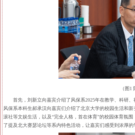
（图1
首先，刘新立向嘉宾介绍了风保系2025年在教学、科研
风保系本科生郝承汉向嘉宾们介绍了北京大学的校园生活和新
滚社等文娱生活，以及“完全人格，首在体育”的校园体育氛
了提及北大赛瑟论坛等系内特色活动，让嘉宾们感受到浓厚的