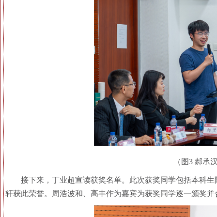
（图3 郝承
接下来，丁业超宣读获奖名单。此次获奖同学包括本科生
轩获此荣誉。周浩波和、高丰作为嘉宾为获奖同学逐一颁奖并