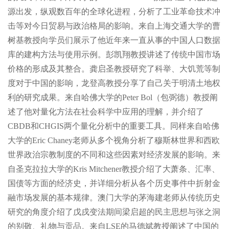
源出发，纵观数百年的全球化进程，分析了工业革命技术冲
击等对今日贸易与政治格局的影响。来自上海交通大学的曹
树基教授向学员们展示了他近年来一直从事的中国人口数据
库的建构方法与使用示例。彭凯翔教授讲述了传统中国市场
价格的形成及其整合。龚启圣教授研究了科举、大饥荒等制
度对于中国的影响，龙登高教授分享了自己关于明清土地权
利的研究成果。来自哈佛大学的Peter Bol（包弼德）教授阐
述了他对量化方法在社会科学中应用的理解，并介绍了
CBDB和CHGIS两个量化分析中的重要工具。同样来自哈佛
大学的Eric Chaney老师从多个视角分析了穆斯林世界和西欧
世界政治宗教制度的不同和这些因素对经济发展的影响。来
自圣克拉拉大学的Kris Mitchener教授介绍了大萧条、汇率、
国债等方面的经济史，并详细分析从各个历史事件中折射金
融市场发展的基本规律。澳门大学的茅海建老师从传统历史
研究的角度介绍了戊戌变法期间梁启超的民主思想与张之洞
的别敬、礼物与贡品。来自LSE的马德斌教授阐述了中国的