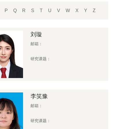
P
Q
R
S
T
U
V
W
X
Y
Z
刘璇
邮箱：
研究课题：
李笑豫
邮箱：
研究课题：