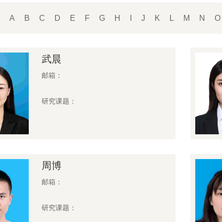
：
A
B
C
D
E
F
G
H
I
J
K
L
M
N
O
武晨
邮箱：
研究课题：
周博
邮箱：
研究课题：