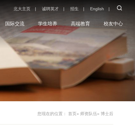
北大主页
|
诚聘英才
|
招生
|
English
|
国际交流
学生培养
高端教育
校友中心
您现在的位置：
首页
»
师资队伍
» 博士后