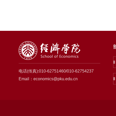
电话(传真):010-62751460/010-62754237
Email：economics@pku.edu.cn