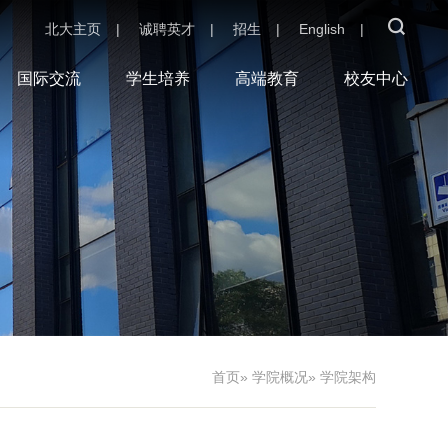
北大主页
|
诚聘英才
|
招生
|
English
|
国际交流
学生培养
高端教育
校友中心
首页
»
学院概况
» 学院架构