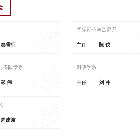
位
国际经济与贸易系
秦雪征
主任
陈 仪
与保险学系
财政学系
郑 伟
主任
刘 冲
系
周建波