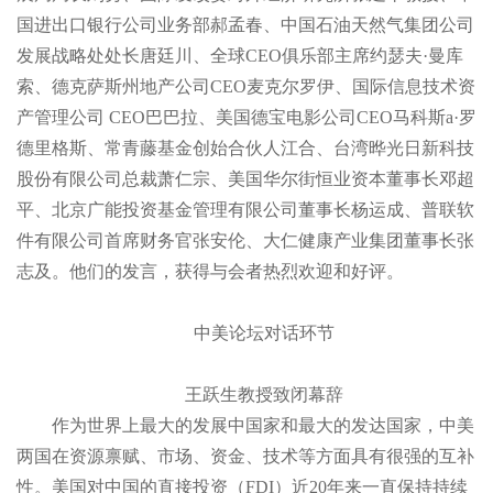
国进出口银行公司业务部郝孟春、中国石油天然气集团公司
发展战略处处长唐廷川、全球CEO俱乐部主席约瑟夫·曼库
索、德克萨斯州地产公司CEO麦克尔罗伊、国际信息技术资
产管理公司 CEO巴巴拉、美国德宝电影公司CEO马科斯a·罗
德里格斯、常青藤基金创始合伙人江合、台湾晔光日新科技
股份有限公司总裁萧仁宗、美国华尔街恒业资本董事长邓超
平、北京广能投资基金管理有限公司董事长杨运成、普联软
件有限公司首席财务官张安伦、大仁健康产业集团董事长张
志及。他们的发言，获得与会者热烈欢迎和好评。
中美论坛对话环节
王跃生教授致
闭幕辞
作为世界上最大的发展中国家和最大的发达国家，中美
两国在资源禀赋、市场、资金、技术等方面具有很强的互补
性。美国对中国的直接投资（FDI）近20年来一直保持持续