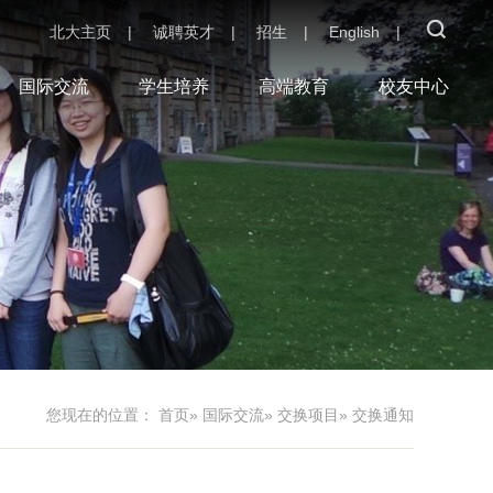
北大主页
|
诚聘英才
|
招生
|
English
|
国际交流
学生培养
高端教育
校友中心
您现在的位置：
首页
»
国际交流
»
交换项目
» 交换通知