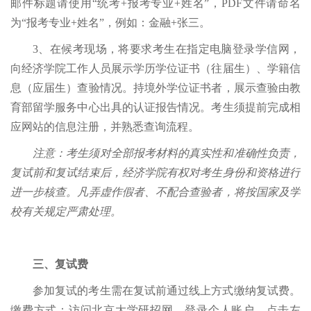
邮件标题请使用“统考+报考专业+姓名”，PDF文件请命名
为“报考专业+姓名”，例如：金融+张三。
3、在候考现场，将要求考生在指定电脑登录学信网，
向经济学院工作人员展示学历学位证书（往届生）、学籍信
息（应届生）查验情况。持境外学位证书者，展示查验由教
育部留学服务中心出具的认证报告情况。考生须提前完成相
应网站的信息注册，并熟悉查询流程。
注意：考生须对全部报考材料的真实性和准确性负责，
复试前和复试结束后，经济学院有权对考生身份和资格进行
进一步核查。凡弄虚作假者、不配合查验者，将按国家及学
校有关规定严肃处理。
三、复试费
参加复试的考生需在复试前通过线上方式缴纳复试费。
缴费方式：访问北京大学研招网，登录个人账户，点击左