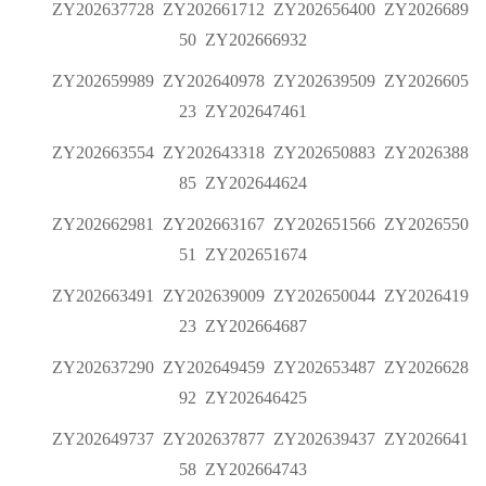
ZY202637728 ZY202661712 ZY202656400 ZY2026689
50 ZY202666932
ZY202659989 ZY202640978 ZY202639509 ZY2026605
23 ZY202647461
ZY202663554 ZY202643318 ZY202650883 ZY2026388
85 ZY202644624
ZY202662981 ZY202663167 ZY202651566 ZY2026550
51 ZY202651674
ZY202663491 ZY202639009 ZY202650044 ZY2026419
23 ZY202664687
ZY202637290 ZY202649459 ZY202653487 ZY2026628
92 ZY202646425
ZY202649737 ZY202637877 ZY202639437 ZY2026641
58 ZY202664743