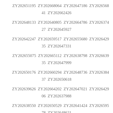
ZY202651195 ZY202668064 ZY202647186 ZY2026568
41 ZY202662426
ZY202648133 ZY202640805 ZY202664786 ZY2026374
27 ZY202645927
ZY202642247 ZY202659517 ZY202655680 ZY2026429
35 ZY202647331
ZY202655075 ZY202665112 ZY202638798 ZY2026639
35 ZY202647999
ZY202650176 ZY202660294 ZY202648736 ZY2026384
37 ZY202650618
ZY202639626 ZY202664202 ZY202647021 ZY2026429
06 ZY202637988
ZY202638550 ZY202650529 ZY202641424 ZY2026595
78 ZY202648621