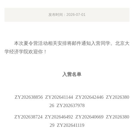
发布时间：2026-07-01
本次夏令营活动相关安排将邮件通知入营同学。北京大
学经济学院欢迎你！
入营名单
ZY202638856 ZY202641144 ZY202642446 ZY2026380
26 ZY202637978
ZY202638724 ZY202646492 ZY202640669 ZY2026380
29 ZY202641119