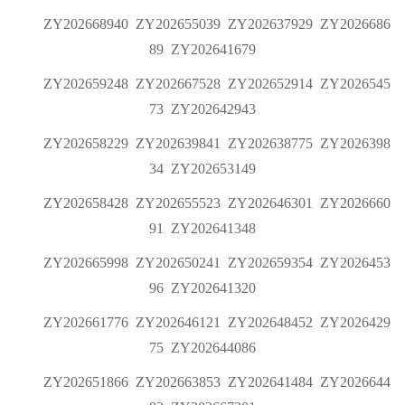
ZY202668940 ZY202655039 ZY202637929 ZY2026686
89 ZY202641679
ZY202659248 ZY202667528 ZY202652914 ZY2026545
73 ZY202642943
ZY202658229 ZY202639841 ZY202638775 ZY2026398
34 ZY202653149
ZY202658428 ZY202655523 ZY202646301 ZY2026660
91 ZY202641348
ZY202665998 ZY202650241 ZY202659354 ZY2026453
96 ZY202641320
ZY202661776 ZY202646121 ZY202648452 ZY2026429
75 ZY202644086
ZY202651866 ZY202663853 ZY202641484 ZY2026644