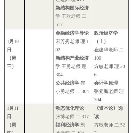
新结构国际经济
学
王歆老师
二
517
金融经济学导论
政治经济学
1
月
10
宋芳秀老师
理
1
（上）
日
02
崔建华老师
二
（周
新结构产业经济
109
三）
学
王勇老师
理
方敏老师
理
20
304
6
公共经济学
崔
会计学原理
小勇老师
二
304
张元鹏老师
理
304
1
月
11
动态优化理论
《资本论》选
日
张博老师
二
317
读
（周
福利经济学
刘
方敏老师
二
52