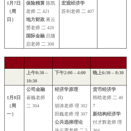
1
月
7
日
保险精算
陈凯
宏观经济学
（周
老师
二
421
苏剑老师
二
407
日）
地方财政
蒋云
赟老师
二
420
国际金融
吕随
启老师
二
308
上午
8:30 –
下午
2:00 – 4:00
晚上
6:30 – 8:30
10:30
公司金融
经济学原理
货币经济学
1
月
8
日
崔巍老师
（
Ⅰ
）
韩晗老师
二
40
（周
二
304
胡涛老师
理
302
7
一）
田巍老师
理
307
新结构经济学
公共选择理论
付才辉老师
理
许云霄老师
二
5
304