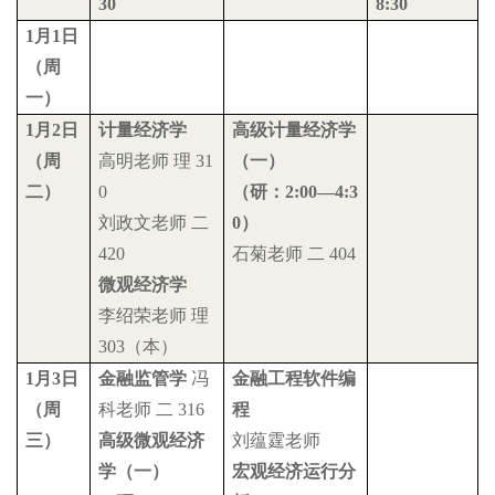
30
8:30
1
月
1
日
（周
一）
1
月
2
日
计量经济学
高级计量经济学
（周
高明老师
理
31
（一）
二）
0
（研：
2:00
—
4:3
刘政文老师
二
0
）
420
石菊老师
二
404
微观经济学
李绍荣老师
理
303
（本）
1
月
3
日
金融监管学
冯
金融工程软件编
（周
科老师
二
316
程
三）
高级微观经济
刘蕴霆老师
学（一）
宏观经济运行分