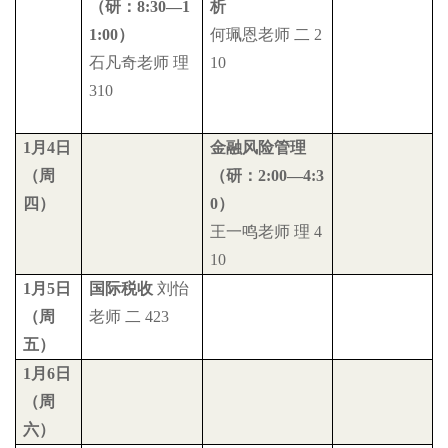
（研：
8:30
—
1
析
1:00
）
何珮恩老师
二
2
石凡奇老师
理
10
310
1
月
4
日
金融风险管理
（周
（研：
2:00
—
4:3
四）
0
）
王一鸣老师
理
4
10
1
月
5
日
国际税收
刘怡
（周
老师
二
423
五）
1
月
6
日
（周
六）