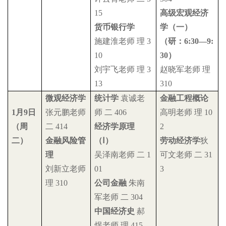
15
高级宏观经济
货币银行学
学（一）
施建淮老师
理
3
（研：
6:30
—
9:
10
30
）
刘宇飞老师
理
3
赵晓军老师
理
13
310
微观经济学
统计学
袁诚老
金融工程概论
1
月
9
日
张元鹏老师
师
二
406
高明老师
理
10
（周
二
414
经济学原理
2
二）
金融风险管
（
Ⅰ
）
劳动经济学
狄
理
吴泽南老师
二
1
可文老师
二
31
刘新立老师
01
3
理
310
公司金融
朱南
军老师
二
304
中国经济史
郝
煜老师
理
415