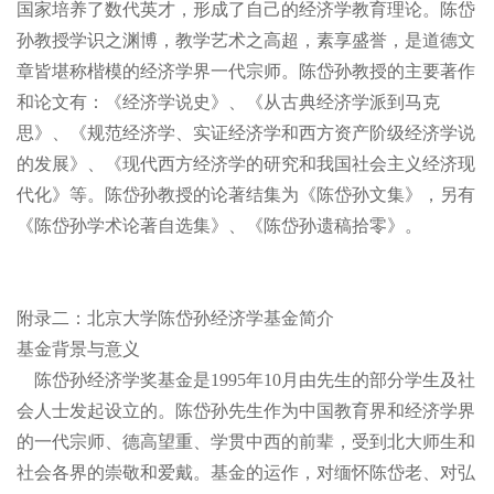
国家培养了数代英才，形成了自己的经济学教育理论。陈岱
孙教授学识之渊博，教学艺术之高超，素享盛誉，是道德文
章皆堪称楷模的经济学界一代宗师。陈岱孙教授的主要著作
和论文有：《经济学说史》、《从古典经济学派到马克
思》、《规范经济学、实证经济学和西方资产阶级经济学说
的发展》、《现代西方经济学的研究和我国社会主义经济现
代化》等。陈岱孙教授的论著结集为《陈岱孙文集》，另有
《陈岱孙学术论著自选集》、《陈岱孙遗稿拾零》。
附录二：北京大学陈岱孙经济学基金简介
基金背景与意义
陈岱孙经济学奖基金是
1995年
10月由先生的部分学生及社
会人士发起设立的。陈岱孙先生作为中国教育界和经济学界
的一代宗师、德高望重、学贯中西的前辈，受到北大师生和
社会各界的崇敬和爱戴。基金的运作，对缅怀陈岱老、对弘