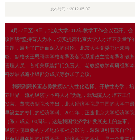
发布时间：:2012-05-07
4
月
27日至
28日，北京大学
2012年教学工作会议召开。会
议围绕“坚持育人为本，切实提高北京大学人才培养质量”的
主题，展开了广泛而深入的讨论。北京大学党委书记朱善
璐、副校长王恩哥等学校领导及各院系党政主管领导和教务
管理人员、各相关职能部门负责人、老教授教学调研组和本
科发展战略小组部分成员等参加了会议。
我院副院长董志勇教授以“人性化选择、开放性办学，培
养世界一流的经济学本科人才”为题，就我院人才培养工作
发言。董志勇副院长指出，北大经济学院是中国的大学中最
早设立的专门的经济学科。
2012年，正逢北京大学经济学院
（系）成立
100周年，这是我国经济学科发展史上的盛事。
经济学院重要的学术地位和社会影响，深深吸引着来自全国
乃至世界各地的优秀学子。经济学院的学生，是一个非常优