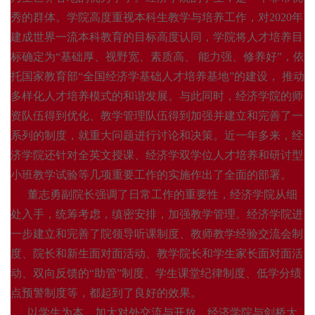
秀的群体。学院高度重视本科生教学与培养工作，对
2020年
建成世界一流本科教育的目标高度认同，学院将人才培养目
标确定为“基础厚、视野宽、素质高、 能力强、修养好”，依
托国家教育部
“全国经济学基础人才培养基地
”的建设， 推动
多样化人才培养模式的和谐发展。与此同时，经济学院的师
资队伍得到优化、教学管理队伍得到加强并建立和完善了一
系列的制度，就重大问题进行讨论和决策。近一年多来，经
济学院还针对全英文授课、经济学双学位人才培养和研讨型
小班教学试验等几项重要工作的实施作出了全面的部署。
董志勇副院长强调了日常工作的重要性，经济学院从细
处入手，统筹考虑，缜密安排，加强教学管理。经济学院进
一步建立和完善了院领导听课制度、教师教学经验交流会制
度、院长和新生面对面活动、教学院长和学生家长面对面活
动、双向反馈的“助管”制度、学生课堂纪律制度、低学分绩
点预警制度等，都起到了良好的效果。
以学生为本，加大对外交流与开放。经济学院与剑桥大