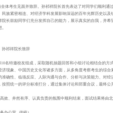
与全体考生见面并致辞。孙祁祥院长首先表达了对同学们顺利通
、民族紧密相连、对经济学科发展影响深远的百年光辉历史以及
祥院长鼓励同学们充分发挥自己的能力，展示真实的自我，并希
想。
孙祁祥院长致辞
和
10名特邀校友组成，采取随机抽题回答和小组讨论相结合的方
经济现象、中国历史文化等诸多方面，从多角度考察考生的综合
的准确性、临场反应、人际沟通与合作、分析与决策能力、对经
，按照统一的评分标准打分，通过集体讨论和郑重合议，最终公
紧张高效、井然有序、认真负责的氛围中顺利结束，面试结果将由
务办公室
供稿）