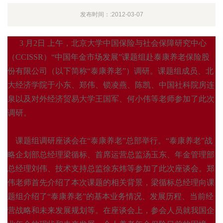
发布时间：:2012-03-07
3
月
2日
上午，北京大学中国保险与社会保障研究中心
（
CCISSR）“中国年金市场发展”课题组赴泰康养老保险股
份有限公司（以下简称“泰康养老”）调研。课题组成员、北
大经济学院于小东、郑伟、锁凌燕、陈凯、中国社科院房连
泉以及对外经济贸易大学王国军、何小伟等老师参加了此次
调研。
课题组调研座谈会在“泰康养老”总部举行。“泰康养老”战
略企划部总经理梁循标、首席运营总监汤玉东、年金管理部
总经理刘伟、技术支持总监徐东炜等参加了此次座谈会。郑
伟老师首先介绍了本次课题的相关背景，梁循标总经理向课
题组介绍了“泰康养老”的基本业务情况、发展历程、当前经
营战略和未来发展规划等。在座谈会上，参会人员就我国企