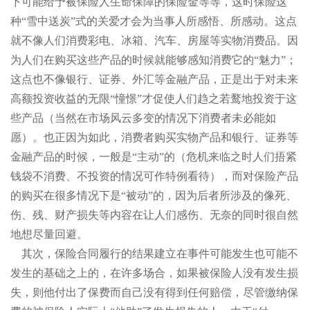
下可能给予被保险人生命保障的保险金等等，这时保险这
种“雪中送炭”式的关爱才会为当事人所感悟、所感动。这点
就不像人们消费彩电、冰箱、汽车、房屋等实物消费品。因
为人们在购买这些产品的时候就能够感知消费它的“魅力”；
这点也不像银行、证券、外汇等金融产品，正是出于对未来
高额投资收益的无限“憧憬”才促使人们趋之若鹜地投资于这
些产品（当然在市场风云多变的情况下消费者未必能如
愿）。也正因为如此，消费者购买实物产品和银行、证券等
金融产品的时候，一般是“主动”的（危机来临之时人们捂紧
钱袋不消费、不投资的情况可作特例看待），而对保险产品
的购买在很多情况下是“被动”的，因为后者所涉及的像死、
伤、残、财产损失等内容在让人们感伤、无奈的同时很自然
地想尽量回避。
其次，保险合同履行的结果建立在事件可能发生也可能不
发生的基础之上的，在许多场合，如果被保险人没有发生损
失，则他付出了保费而自己没有得到任何赔偿，尽管缴纳保