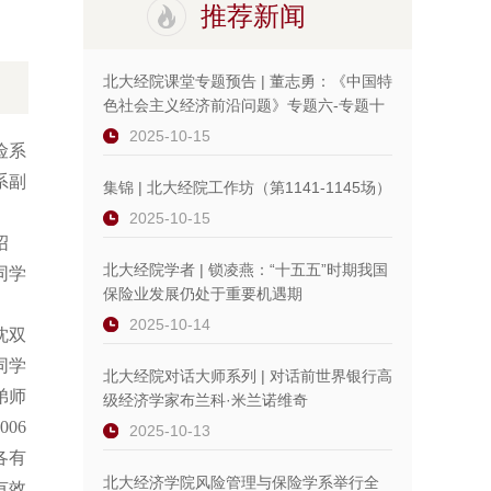
推荐新闻
北大经院课堂专题预告 | 董志勇：《中国特
色社会主义经济前沿问题》专题六-专题十
2025-10-15
险系
系副
集锦 | 北大经院工作坊（第1141-1145场）
2025-10-15
绍
北大经院学者 | 锁凌燕：“十五五”时期我国
同学
保险业发展仍处于重要机遇期
2025-10-14
沈双
同学
北大经院对话大师系列 | 对话前世界银行高
弟师
级经济学家布兰科·米兰诺维奇
06
2025-10-13
各有
北大经济学院风险管理与保险学系举行全
有效