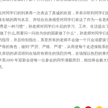
对同学们的到来再一次表达了真诚的欢迎，并表示听到同学们
座右铭的两句名言、并结合自身感受对同学们表达了作为一名老
秀是一种习惯”，孙老师对同学们今后的学习、工作、生活提出
做了什么,而要问一问你为你的国家做了什么”，孙老师对同学们
的指导，并且特别指出，系里所有的老师不会做一个只会溺爱孩
母的角色，做到“严厉、严格、严谨”，从而使每个走进保险系
失亲切的讲话得到在场所有师生的强烈共鸣，全场报以热烈的掌
2009 年迎新会使每一位参会的同学满载而归，相信将会极大
活。