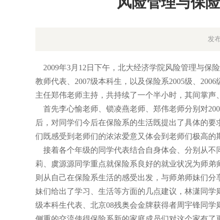
风险管理与保险
发布
2009年3月12日下午，北大经济学院风险管理与保险
教师代表、2007级本科生，以及保险系2005级、20
主任郑伟老师主持，共持续了一个半小时，其间掌声
首先李心愉老师、锁凌燕老师、郑伟老师分别对20
后，对同学们今后在保险系的生活既提出了具体的要
们既感受到老师们的浓浓爱意又体会到老师们极高的
接着各个年级的同学代表结合自身体会、分别从不同
莉、虞源源同学重点就保险系良好的就业状况为师弟师
则从自己在保险系生活的感受出发，与师弟师妹们分享
妹们给出了学习、生活等方面的几点建议，林潇同学则
级本科生代表、北京08残奥会金牌获得者周宇锋同
侧重的交流使得保险系新的家庭成员们对这个家有了