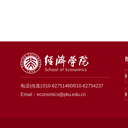
电话(传真):010-62751460/010-62754237
Email：economics@pku.edu.cn