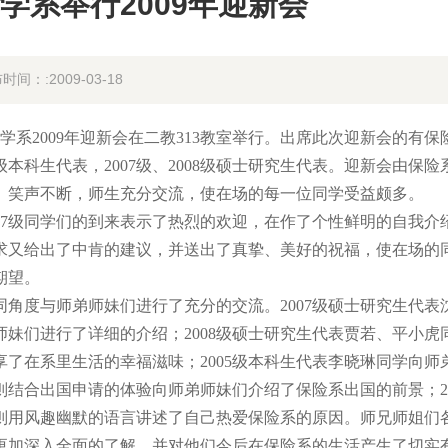
学系举行2009年迎新会
时间：:2009-03-18
学系2009年迎新会在二教313教室举行。出席此次迎新会的有保
06级本科生代表，2007级、2008级硕士研究生代表。迎新会由保险
、笑声不断，师生充分交流，使在场的每一位同学受益颇多。
07级同学们的到来表示了热烈的欢迎，在作了个性鲜明的自我介
求又给出了中肯的建议，并送出了真挚、美好的祝福，使在场的
期望。
角度与师弟师妹们进行了充分的交流。2007级硕士研究生代表
妹们进行了详细的介绍；2008级硕士研究生代表贾若、平小虎
了在系里生活的幸福滋味；2005级本科生代表李晓琳同学向师
结合出国申请的体验向师弟师妹们介绍了保险系出国的前景；20
学则用风趣幽默的语言讲述了自己热爱保险系的原因。师兄师姐们
更加深入全面的了解，并对他们今后在保险系的生活产生了切实