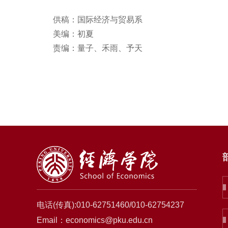
供稿：国际经济与贸易系
美编：初夏
责编：量子、禾雨、予天
电话(传真):010-62751460/010-62754237
Email：economics@pku.edu.cn