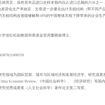
总体而言，虽然资本品进口在样本期内仅占进口总额的六分之一
的差异化生产率效应，文章进一步量化估计关税结构（即不同产
关税结构改善能够解释18%的中国整体关税下降带来的企业生
学张红松副教授和香港金管局董晓瑜博士。
304387821000559
究领域为国际贸易、城市与区域经济和发展经济学。研究成果
c Inquiry, China Economic Review, 《中国社会科学》、《经济研究》等国
研究优秀成果奖（人文社会科学）著作论文奖二等奖。