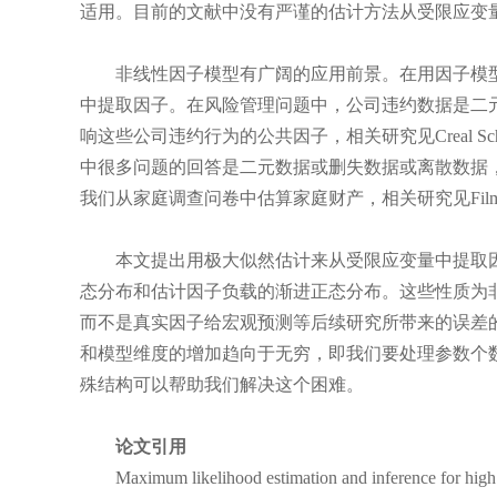
适用。目前的文献中没有严谨的估计方法从受限应变
非线性因子模型有广阔的应用前景。在用因子模型
中提取因子。在风险管理问题中，公司违约数据是二
响这些公司违约行为的公共因子，相关研究见Creal Schwa
中很多问题的回答是二元数据或删失数据或离散数据
我们从家庭调查问卷中估算家庭财产，相关研究见Filmer Prit
本文提出用极大似然估计来从受限应变量中提取因
态分布和估计因子负载的渐进正态分布。这些性质为
而不是真实因子给宏观预测等后续研究所带来的误差
和模型维度的增加趋向于无穷，即我们要处理参数个
殊结构可以帮助我们解决这个困难。
论文引用
Maximum likelihood estimation and inference for high dim