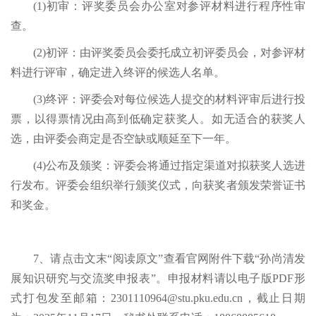
(1)初审：评奖委员会办公室对参评材料进行程序性审
查。
(2)初评：由评奖委员会委托成立初评委员会，对参评材
料进行评审，确定进入终评的候选人名单。
(3)终评：评委会对每位候选人提交的材料评审后进行投
票，以得票情况由高到低确定获奖人。如无适合的获奖人
选，由评委会商定是否空缺或顺延至下一年。
(4)公布及颁奖：评委会将通过指定渠道对拟获奖人选进
行发布。评委会组织举行颁奖仪式，向获奖者颁发荣誉证书
和奖金。
7、请点击文末“阅读原文”查看官网附件下载“孙尚清发
展知识研究与交流奖申报表”。申报材料请以电子版PDF形
式打包发至邮箱：2301110964@stu.pku.edu.cn，截止日期