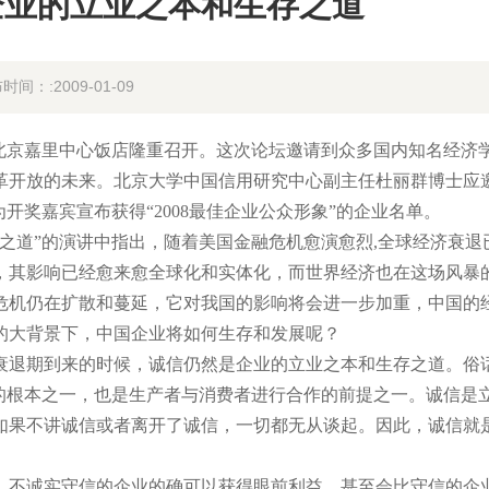
企业的立业之本和生存之道
时间：:2009-01-09
坛”于北京嘉里中心饭店隆重召开。这次论坛邀请到众多国内知名经济
革开放的未来。北京大学中国信用研究中心副主任杜丽群博士应
开奖嘉宾宣布获得“2008最佳企业公众形象”的企业名单。
之道”的演讲中指出，随着美国金融危机愈演愈烈,全球经济衰退
，其影响已经愈来愈全球化和实体化，而世界经济也在这场风暴
危机仍在扩散和蔓延，它对我国的影响将会进一步加重，中国的
的大背景下，中国企业将如何生存和发展呢？
退期到来的时候，诚信仍然是企业的立业之本和生存之道。俗
的根本之一，也是生产者与消费者进行合作的前提之一。诚信是
如果不讲诚信或者离开了诚信，一切都无从谈起。因此，诚信就
不诚实守信的企业的确可以获得眼前利益，甚至会比守信的企