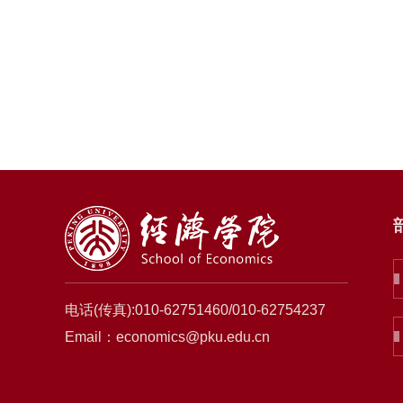
电话(传真):010-62751460/010-62754237
Email：economics@pku.edu.cn