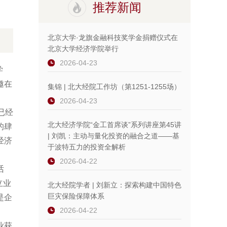
推荐新闻
北京大学·龙旗金融科技奖学金捐赠仪式在
北京大学经济学院举行
2026-04-23
学
邀在
集锦 | 北大经院工作坊（第1251-1255场）
2026-04-23
已经
北大经济学院“金工首席谈”系列讲座第45讲
的肆
| 刘凯：主动与量化投资的融合之道——基
经济
于波特五力的投资全解析
2026-04-22
话
立业
北大经院学者 | 刘新立：探索构建中国特色
巨灾保险保障体系
是企
2026-04-22
业获