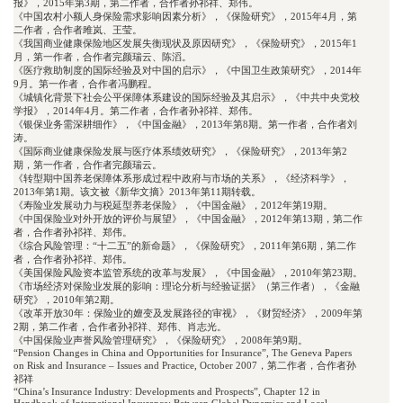
报》，2015年第3期，第二作者，合作者孙祁祥、郑伟。

《中国农村小额人身保险需求影响因素分析》，《保险研究》，2015年4月，第
二作者，合作者雎岚、王莹。

《我国商业健康保险地区发展失衡现状及原因研究》，《保险研究》，2015年1
月，第一作者，合作者完颜瑞云、陈滔。

《医疗救助制度的国际经验及对中国的启示》，《中国卫生政策研究》，2014年
9月。第一作者，合作者冯鹏程。

《城镇化背景下社会公平保障体系建设的国际经验及其启示》，《中共中央党校
学报》，2014年4月。第二作者，合作者孙祁祥、郑伟。

《银保业务需深耕细作》，《中国金融》，2013年第8期。第一作者，合作者刘
涛。

《国际商业健康保险发展与医疗体系绩效研究》，《保险研究》，2013年第2
期，第一作者，合作者完颜瑞云。

《转型期中国养老保障体系形成过程中政府与市场的关系》，《经济科学》，
2013年第1期。该文被《新华文摘》2013年第11期转载。

《寿险业发展动力与税延型养老保险》，《中国金融》，2012年第19期。

《中国保险业对外开放的评价与展望》，《中国金融》，2012年第13期，第二作
者，合作者孙祁祥、郑伟。

《综合风险管理：“十二五”的新命题》，《保险研究》，2011年第6期，第二作
者，合作者孙祁祥、郑伟。

《美国保险风险资本监管系统的改革与发展》，《中国金融》，2010年第23期。

《市场经济对保险业发展的影响：理论分析与经验证据》（第三作者），《金融
研究》，2010年第2期。

《改革开放30年：保险业的嬗变及发展路径的审视》，《财贸经济》，2009年第
2期，第二作者，合作者孙祁祥、郑伟、肖志光。

《中国保险业声誉风险管理研究》，《保险研究》，2008年第9期。

“Pension Changes in China and Opportunities for Insurance”, The Geneva Papers 
on Risk and Insurance – Issues and Practice, October 2007，第二作者，合作者孙
祁祥

“China’s Insurance Industry: Developments and Prospects”, Chapter 12 in 