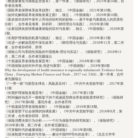
《数据要素化与保险监管改革》，第一作者，《保险研究》，2021年第10期，合
作者吴海青。

《国际养老保障体系改革趋势》，独立，《中国金融》，2021年第10期。

《如何化解税延养老保险发展之困》，独立，《中国保险》，2020年第10期。

《新农保对农村中老年人劳动供给时间的影响——基于年龄与家庭收入的异质性
分析》，合作者吴海青、孙祁祥，《财经理论与实践》，2020年第3期

《从新冠肺炎疫情看健康保险的应对与发展》，独立，《中国保险》，2020年第
2期。

《长期护理保险的机遇与挑战》，独立，《中国金融》，2019年第13期

《在进一步解放思想中深化改革》，《财经理论与实践》，2018年11月，第二作
者，合作者孙祁祥、郑伟

《保险公司与系统性风险的中国视角:理论与实证》，《保险研究》，2018年11
月，第二作者，合作者完颜瑞云

《个税递延养老保险发展思考》，《中国金融》，2018年第11期

《中国保险业的对外开放:演进与展望》，《中国保险》，2018年第6期

Why the development of health insurance is regionally imbalanced: Evidence from 
China，
Emerging Markets Finance and Trade
，2017 vol. 53(6)，第一作者，合作
者完颜瑞云

《“一带一路”与新型全球化：风险及应对》，《中共中央党校学报》，2017年第
12期

《长期护理保险发展思考》，《中国金融》，2017年第11期

《时间偏好动态不一致框架下的个税递延型商业养老保险需求研究》，《保险研
究》，2017年第6期，通讯作者，合作者乔伟

《个税递延型养老保险探析》，《中国金融》，2016年第18期。

《论新形势下社会保障的协调发展》，《中共中央党校学报》，2016年8月，第
二作者，合作者孙祁祥、郑伟。

《保险消费决策行为分析——一个行为保险学的研究框架》，《保险研究》，
2016年第1期，第二作者，合作者完颜瑞云。

《可穿戴时代的健康保险》，《中国保险》，2015年第9期。

《社保制度中的政府与市场——兼论中国PPP导向的改革》，《北京大学学