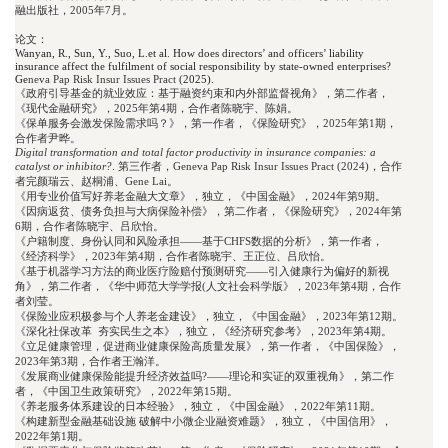
融出版社，2005年7月。
论
文：
Wanyan, R., Sun, Y., Suo, L.et al. How does directors’ and officers’ liability 
insurance affect the fulfilment of social responsibility by state-owned enterprises? 
Ge
neva Pap Risk Insur Issues Pract 
(2025).
《政府引导基金的就业效应：基于融资约束和内外部监督视角》，第二作者，
《现代金融研究》，2025年第4期，合作者陈晓宇、陈娟。

《保单服务会激发保险需求吗？》，第一作者，《保险研究》，2025年第1期，
Digital transformation and total factor productivity in insurance companies: a 
catalyst or inhibitor?
. 第三作者，Geneva Pap Risk Insur Issues Pract (2024)，合作
者完颜瑞云、赵桐浦、Gene Lai。

《用专业价值写好养老金融大文章》，独立，《中国金融》，2024年第9期。

《因病返贫、债务负担与大病保险补偿》，第二作者，《保险研究》，2024年第
6期，合作者陈晓宇、吕欣怡。

《户籍制度、身份认同和风险承担——基于CHFS数据的分析》，第一作者，
《经济科学》，2023年第4期，合作者陈晓宇、王正位、吕欣怡。

《基于机器学习方法的商业医疗险赔付预测研究——引入健康行为偏好的新视
角》，第二作者，《华中师范大学学报(人文社会科学版》，2023年第4期，合作
者刘莹。

《保险业应积极参与个人养老金建设》，独立，《中国金融》，2023年第12期。

《深化社保改革  夯实民生之本》，独立，《经济研究参考》，2023年第4期。

《立足健康管理，促进商业健康保险高质量发展》，第一作者，《中国保险》，
2023年第3期，合作者王瀚洋。

《发展商业健康保险能提升经济效益吗?——理论和实证的双重视角》，第二作
者，《中国卫生政策研究》，2022年第15期。

《养老服务体系建设的日本经验》，独立，《中国金融》，2022年第11期。

《构建新型金融基础设施 破解中小微企业融资难题》，独立，《中国信用》，
2022年第1期。
