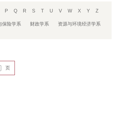
P
Q
R
S
T
U
V
W
X
Y
Z
与保险学系
财政学系
资源与环境经济学系
页