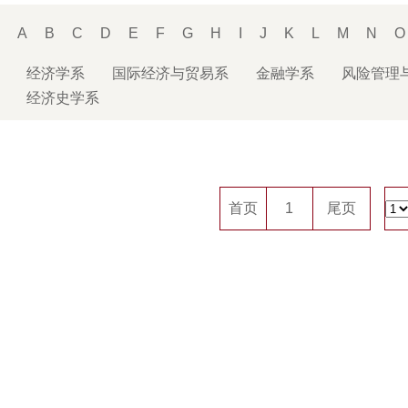
：
A
B
C
D
E
F
G
H
I
J
K
L
M
N
O
：
经济学系
国际经济与贸易系
金融学系
风险管理
经济史学系
首页
1
尾页