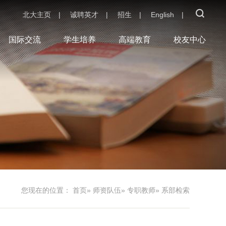
北大主页
|
诚聘英才
|
招生
|
English
|
国际交流
学生培养
高端教育
校友中心
您现在的位置：
首页
»
师资队伍
»
专职教师
» 系部检索