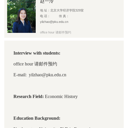
赵一泠
地 址：北京大学经济学院329室
电 话： 传 真：
yilzhao@pku.edu.cn
office hour 请邮件预约
Interview with students:
office hour 请邮件预约
E-mail: yilzhao@pku.edu.cn
Research Field:
Economic History
Education Background: