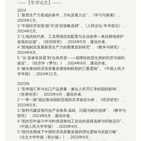
——【学术论文】——
2024
1.“新质生产力形成的条件、方向及着力点”，《学习与探索》，
2024年1月。
2.“中国经济实现‘稳’与‘进‘的策略选择”，《
人民论坛·学术前沿
》，
2024年2月。
3.“土地供给约束、工业用地优化配置与企业效率—来自耕地保护
政策的证据”，《经济研究》，2024年5月，通讯作者。
4.“因地制宜发展新质生产力的重要原则研究”，《教学与研究》，
2024年9月。
5. “从‘居者有其屋’到‘住有所居’——保障性租赁住房的经济与福利
效应”，《经济学（季刊）》，2024年9月，通讯作者。
6.“健全推动经济高质量发展体制机制的三重逻辑”，《中国人民大
学学报》，2024年11月。
2023年
1.“竞争国汇率与出口产品质量：兼论人民币汇率的国际影响”，
《世界经济》，2023年4月，通讯作者。
2.“一带一路”倡议推动国际贸易的共享效应分析，《经济研究》，
2023年5月。
3.“新时代建设现代化产业体系:成就、问题与路径选择”，《教学与
研究》，2023年6月，通讯作者。
4.“党的百年奋斗中与时俱进推动工业化的道路选择与经验启示”，
《中国人民大学学报》，2023年9月。
5.“现代化视域下中国经济高质量发展的理论逻辑与实践方略”，
《北京大学学报（哲社版）》，2023年9月。