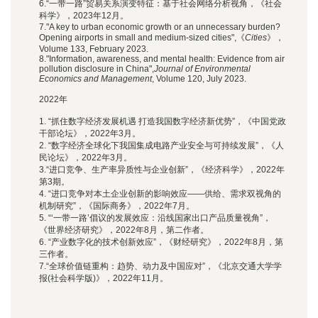
6.“一带一路”贸易关系演变特征：基于社会网络分析视角，《社会
科学》，2023年12月。
7."A key to urban economic growth or an unnecessary burden?
Opening airports in small and medium-sized cities",《
Cities
》，
Volume 133, February 2023.
8."Information, awareness, and mental health: Evidence from air
pollution disclosure in China",
Journal of Environmental
Economics and Management
, Volume 120, July 2023.
2022年
1. “抓住数字经济发展机遇 打造我国数字经济新优势”，《中国党政
干部论坛》，2022年3月。
2. “数字经济全球化下我国集成电路产业安全与可持续发展”，《人
民论坛》，2022年3月。
3.“进口竞争、生产率异质性与企业创新”，《经济科学》，2022年
第3期。
4. “进口竞争对本土企业创新的影响效应——供给、需求双视角的
机制研究”，《国际商务》，2022年7月。
5. “‘一带一路’倡议的发展效应：沿线国家出口产品质量视角”，
《世界经济研究》，2022年8月，第二作者。
6. “产业数字化的技术创新效应”，《财经研究》，2022年8月，第
三作者。
7.
“全球价值链重构：趋势、动力及中国应对”，《北京交通大学学
报(社会科学版)》，2022年11月。