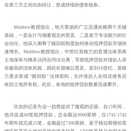
在第三方之间自由转让，形成持续的债务链条。
Muldrew教授指出，地方票据的广泛流通依赖两个关键
基础，一是会计与储蓄观念的普及。二是基于专业能力的社
会信任。他深入阐释了赎回权制度如何推动抵押贷款市场快
速增长。Muldrew教授指出，中世纪英格兰的普通法体系将
土地保有与继承法同合同法分离，导致抵押贷款对借款人存
在极高的没收风险，因此长期难以普及。直到16世纪，英格
兰逐步形成 “赎回权” 法律原则，允许借款人在偿还债务后
收回土地所有权。此后，各地的抵押贷款数量迅速攀升。
坎农的记录为这一趋势提供了微观的证据。在15年间，
他共促成60笔抵押贷款，总金额达9900英镑，仅1741-1742
年两年就完成25笔，金额超过7300英镑。基于格拉斯顿伯里