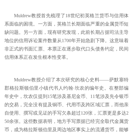
Muldrew教授首先梳理了18世纪初英格兰货币与信用体
系面临的困境。一方面，英格兰长期面临严重的金属货币短
缺问题。另一方面，现有研究发现，此前长期占据司法主导
地位的信用诉讼案件数量从1700年开始急剧下降。这意味着
非正式的书面汇票、本票正在逐步取代口头债务约定，民间
信用体系正在发生根本性变革。
Muldrew教授介绍了本次研究的核心史料——萨默塞特
郡格拉斯顿伯里小镇代书人约翰·坎农的编年史。在整部编
年史中，坎农仅提到15笔涉及基尼金币、11笔涉及先令银币
的交易，完全没有提及铜币、代用币及跨区域汇票，而他亲
自使用、撰写或见证的手写欠条超过120张，汇票更是多达2
50余张。这些数据表明，地方手写票据已经完全取代金属货
币，成为格拉斯顿伯里及周边地区事实上的流通货币，能够