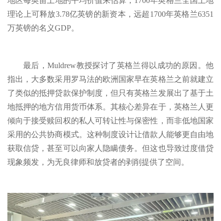
地区每英亩土地的平均价值来估算，1700年英格兰全国土地
理论上可释放3.78亿英镑的新资本，远超1700年英格兰6351
万英镑的名义GDP。
最后，Muldrew教授探讨了英格兰得以成功的原因。他
指出，大多数采用罗马法的欧洲国家早在英格兰之前就建立
了类似的抵押贷款保护制度，但只有英格兰发展出了基于土
地抵押的地方信用货币体系。其核心差异在于，英格兰人更
倾向于接受赎回权的私人可转让性与保密性，而非低地国家
采用的公共协商模式。这种制度设计让借款人能够更自由地
获取信贷，甚至可以向家人隐瞒债务。但这也导致过度借贷
现象频发，为无良律师和放贷者的剥削提供了空间。