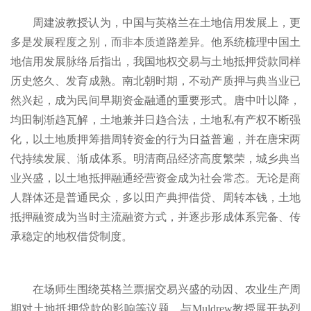
周建波教授认为，中国与英格兰在土地信用发展上，更
多是发展程度之别，而非本质道路差异。他系统梳理中国土
地信用发展脉络后指出，我国地权交易与土地抵押贷款同样
历史悠久、发育成熟。南北朝时期，不动产质押与典当业已
然兴起，成为民间早期资金融通的重要形式。唐中叶以降，
均田制渐趋瓦解，土地兼并日趋合法，土地私有产权不断强
化，以土地质押筹措周转资金的行为日益普遍，并在唐宋两
代持续发展、渐成体系。明清商品经济高度繁荣，城乡典当
业兴盛，以土地抵押融通经营资金成为社会常态。无论是商
人群体还是普通民众，多以田产典押借贷、周转本钱，土地
抵押融资成为当时主流融资方式，并逐步形成体系完备、传
承稳定的地权借贷制度。
在场师生围绕英格兰票据交易兴盛的动因、农业生产周
期对土地抵押贷款的影响等议题，与Muldrew教授展开热烈