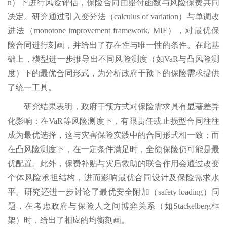
n）下进行风险评估，保险合同由赔付函数与风险保费共同
决定。研究通过引入变分法（calculus of variation）与单调改
进法（monotone improvement framework, MIF），对最优保
险合同进行刻画，并给出了存在性与唯一性的条件。在此基
础上，模型进一步推导出不同风险测度（如VaR与凸风险测
度）下的最优合同形式，为分析政府干预下的保险需求提供
了统一工具。
研究结果表明，政府干预方式对保险需求具有显著差异
化影响：在VaR等风险测度下，有限责任或止损型合同往往
成为最优选择，这与灾害保险实践中的合同形式相一致；而
在凸风险测度下，在一定条件满足时，全额保险仍可能是最
优配置。此外，保费补贴与灾后救助的联合作用会通过改变
个体风险承担结构，进而影响最优合同设计及保险需求水
平。研究还进一步讨论了最优安全附加（safety loading）问
题，在考虑政府与保险人之间博弈关系（如Stackelberg框
架）时，给出了相应的均衡刻画。