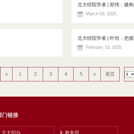
北大经院学者 | 郑伟：建
March 03, 2025
北大经院学者 | 叶坦：
February 19, 2025
«
1
2
3
4
5
»
尾页
部门链接
北大招办
教务部