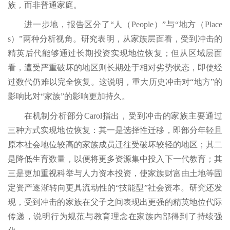
族，而非普通家庭。
进一步地，报告区分了“人（People）”与“地方（Place
s）”两种分析视角。研究表明，从家族层面看，受到冲击的
精英后代能够通过长期投资实现地位恢复；但从区域层面
看，遭受严重破坏的地区则长期处于相对劣势状态，即使经
过数代仍难以完全恢复。这说明，重大历史冲击对“地方”的
影响比对“家族”的影响更加持久。
在机制分析部分Carol指出，受到冲击的家族主要通过
三种方式实现地位恢复：其一是选择性迁移，即部分年轻且
原本社会地位较高的家族成员迁往受破坏较轻的地区；其二
是降低生育数量，以便将更多资源集中投入下一代教育；其
三是更加重视科举与人力资本投资，使家族财富由土地等固
定资产逐渐转向更具流动性的“技能型”社会资本。研究还发
现，受到冲击的家族在父子之间表现出更强的精英地位代际
传递，说明行为规范与教育理念在家族内部得到了持续强