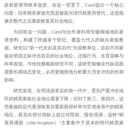
政权更替而根本改变。在这一背景下，Carol提出一个核心
问题：旧有精英家族究竟是被新兴清代精英所替代，还是能
够在数代之后重新恢复其社会地位。
为回答这一问题，Carol与合作者利用安徽桐城地区家
谱资料，构建了跨越多个世纪、覆盖七代人的纵向家族数
据。研究以“第一代夫妇及其后代”为观察单位，追踪不同家
族在明清之际冲击前后的社会地位、迁移行为、生育策略与
科举表现。与传统横截面研究不同，该研究能够在代际层面
观察长期动态变化，从而更细致地分析重大历史冲击的长期
影响。
研究发现，在明清鼎革后的第一代中，受到严重冲击地
区的精英家族社会地位显著下降；但到了第三、第四代，这
些家族的后代逐渐恢复并重新获得科举与官僚体系中的精英
地位，甚至在部分指标上超过对照组。报告强调，这种“精
英再捕获（elite recapture）”主要集中于原本的明代精英家