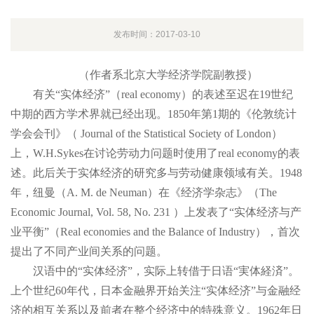
发布时间：2017-03-10
（作者系北京大学经济学院副教授）
有关“实体经济”（real economy）的表述至迟在19世纪
中期的西方学术界就已经出现。1850年第1期的《伦敦统计
学会会刊》（ Journal of the Statistical Society of London）
上，W.H.Sykes在讨论劳动力问题时使用了real economy的表
述。此后关于实体经济的研究多与劳动健康领域有关。1948
年，纽曼（A. M. de Neuman）在《经济学杂志》（The
Economic Journal, Vol. 58, No. 231 ）上发表了“实体经济与产
业平衡”（Real economies and the Balance of Industry），首次
提出了不同产业间关系的问题。
汉语中的“实体经济”，实际上转借于日语“実体経済”。
上个世纪60年代，日本金融界开始关注“实体经济”与金融经
济的相互关系以及前者在整个经济中的特殊意义。1962年日