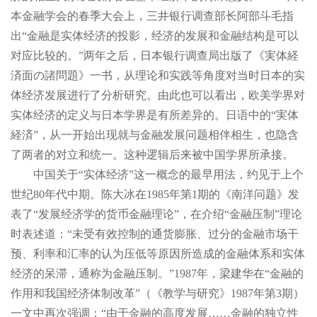
本金融学会的春季大会上，三井银行调查部长阿部斗毛指
出“金融是实体经济的投影，经济的发展和金融结构是可以
对应比较的。”两年之后，日本银行调查局出版了《実体経
済面の諸問題》一书，从理论和实践等角度对当时日本的实
体经济发展进行了分析研究。由此也可以看出，欧美学界对
实体经济的定义与日本学界是有所差异的。日语中的“実体
経済”，从一开始出现就与金融发展问题相伴相生，也隐含
了两者的对立和统一。这种逻辑后来被中国学界所承接。
中国关于“实体经济”这一概念的最早用法，约见于上个
世纪80年代中期。陈大冰在1985年第1期的《南洋问题》发
表了“发展经济学的货币金融理论”，在介绍“金融压制”理论
时表述道：“未受有效控制的通货膨胀、过分的金融市场干
预、利率和汇率的认为压低等原因所造成的金融体系和实体
经济的呆滞，通称为金融压制。”1987年，梁建华在“金融的
作用和我国经济体制改革”（《教学与研究》1987年第3期）
一文中再次强调：“由于金融的高度发展……金融的独立性