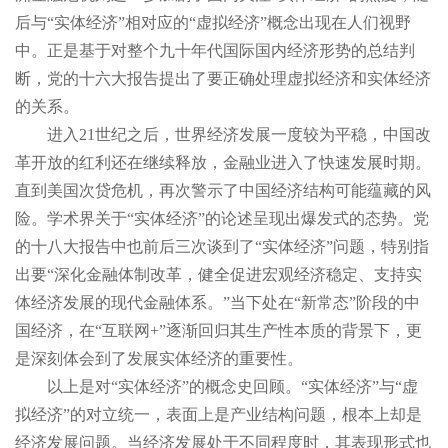
后与“实体经济”相对应的“虚拟经济”概念出现在人们视野
中。正是基于对整个九十年代国际国内经济形势的总结判
断，党的十六大报告提出了要正确处理虚拟经济和实体经济
的关系。
进入21世纪之后，世界经济发展一度较为平稳，中国改
革开放的红利还在继续释放，金融业进入了快速发展时期。
直到美国次贷危机，再次警示了中国经济结构可能蕴藏的风
险。学术界关于“实体经济”的论述呈现出爆发式的态势。党
的十八大报告中也前后三次谈到了“实体经济”问题，特别指
出要“深化金融体制改革，健全促进宏观经济稳定、支持实
体经济发展的现代金融体系。”当下处在“新常态”阶段的中
国经济，在“互联网+”逐渐回归其生产性本质的背景下，更
是深刻体会到了发展实体经济的重要性。
以上是对“实体经济”的概念史回顾。“实体经济”与“虚
拟经济”的对立统一，表面上是产业结构问题，根本上却是
经济发展问题。当经济发展处于不同程度时，其表现形式也