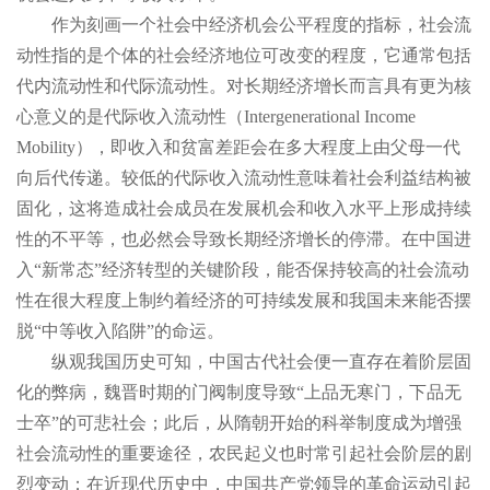
作为刻画一个社会中经济机会公平程度的指标，社会流
动性指的是个体的社会经济地位可改变的程度，它通常包括
代内流动性和代际流动性。对长期经济增长而言具有更为核
心意义的是代际收入流动性（Intergenerational Income
Mobility），即收入和贫富差距会在多大程度上由父母一代
向后代传递。较低的代际收入流动性意味着社会利益结构被
固化，这将造成社会成员在发展机会和收入水平上形成持续
性的不平等，也必然会导致长期经济增长的停滞。在中国进
入“新常态”经济转型的关键阶段，能否保持较高的社会流动
性在很大程度上制约着经济的可持续发展和我国未来能否摆
脱“中等收入陷阱”的命运。
纵观我国历史可知，中国古代社会便一直存在着阶层固
化的弊病，魏晋时期的门阀制度导致“上品无寒门，下品无
士卒”的可悲社会；此后，从隋朝开始的科举制度成为增强
社会流动性的重要途径，农民起义也时常引起社会阶层的剧
烈变动；在近现代历史中，中国共产党领导的革命运动引起