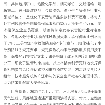
围，具体包括矿山、危险化学品、烟花爆竹、交通运输、建
筑施工、民用爆炸物品、金属冶炼、渔业生产等高危行业和
领域单位；二是优化了安责险产品条款和费率厘定，将每人
死亡伤残责任全国最低保障限额由30万元提升至40万元，要
求投保企业全员覆盖，明确将制定发布安责险行业标准条
款、各地区分行业领域的纯风险损失率，承保佣金比例不高
于5%；三是增加“事故预防服务”专门章节，细化强化了事
故预防服务规范要求，规定保险机构事故预防服务费用按不
高于保费的21%据实支出；四是明确了政府相关部门的职责
分工，细化了监管约束措施。以上举措有利于更好地发挥保
险机构参与风险评估管控和事故预防功能，构建以安责险为
纽带、技术服务机构广泛参与的安全生产社会化治理体系，
助力防范化解重大安全风险。
巨灾保险。2025年7月，北京、河北等多地出现强降雨
天气过程，局部地区遭遇严重暴雨洪涝灾害。对此，金融监
管总局发布《关于全力做好主汛期灾害应对和保险理赔服务