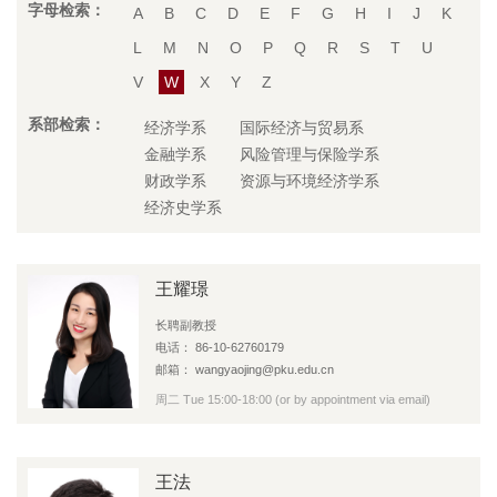
字母检索：
A
B
C
D
E
F
G
H
I
J
K
L
M
N
O
P
Q
R
S
T
U
V
W
X
Y
Z
系部检索：
经济学系
国际经济与贸易系
金融学系
风险管理与保险学系
财政学系
资源与环境经济学系
经济史学系
王耀璟
长聘副教授
电话： 86-10-62760179
邮箱： wangyaojing@pku.edu.cn
周二 Tue 15:00-18:00 (or by appointment via email)
王法