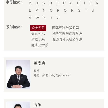
字母检索：
A
B
C
D
E
F
G
H
I
J
K
L
M
N
O
P
Q
R
S
T
U
V
W
X
Y
Z
系部检索：
经济学系
国际经济与贸易系
金融学系
风险管理与保险学系
财政学系
资源与环境经济学系
经济史学系
董志勇
教授
邮箱： 邮 箱：dzy@pku.edu.cn
方敏