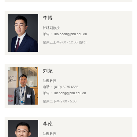
李博
长聘副教授
邮箱： libo.econ@pku.edu.cn
星期五上午9:00 - 12:00(预约)
刘充
助理教授
电话： (010) 6275 6586
邮箱： liuchong@pku.edu.cn
星期二下午 2:00 - 5:00
李伦
助理教授