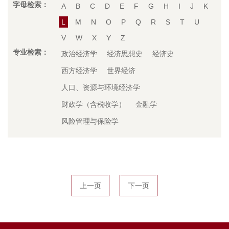
字母检索：
A
B
C
D
E
F
G
H
I
J
K
L
M
N
O
P
Q
R
S
T
U
V
W
X
Y
Z
专业检索：
政治经济学
经济思想史
经济史
西方经济学
世界经济
人口、资源与环境经济学
财政学（含税收学）
金融学
风险管理与保险学
上一页
下一页