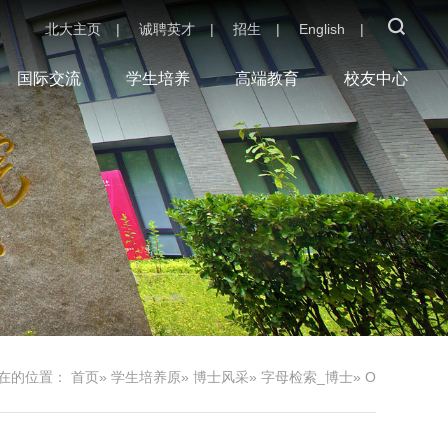
北大主页
|
诚聘英才
|
招生
|
English
|
国际交流
学生培养
高端教育
校友中心
在的位置：
首页
»
学生培养原
»
博士风采
»
字母检索_博士
» O