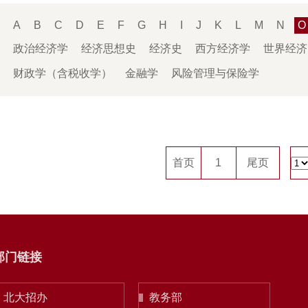
：
A
B
C
D
E
F
G
H
I
J
K
L
M
N
O
：
政治经济学
经济思想史
经济史
西方经济学
世界经济
财政学（含税收学）
金融学
风险管理与保险学
首页
1
尾页
部门链接
北大招办
教务部