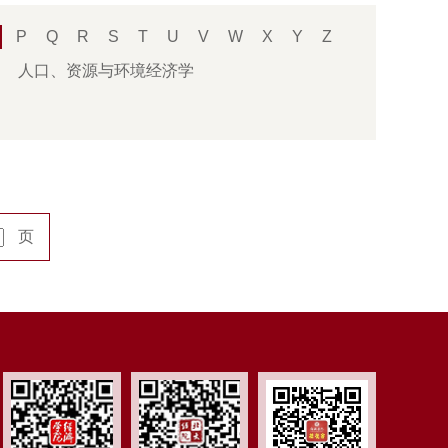
P
Q
R
S
T
U
V
W
X
Y
Z
人口、资源与环境经济学
页