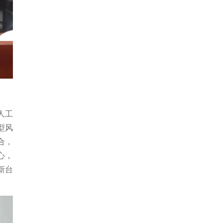
人工
型风
合，
心，
新台