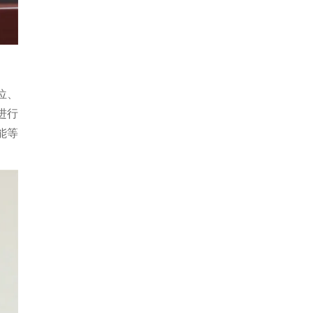
位、
进行
能等