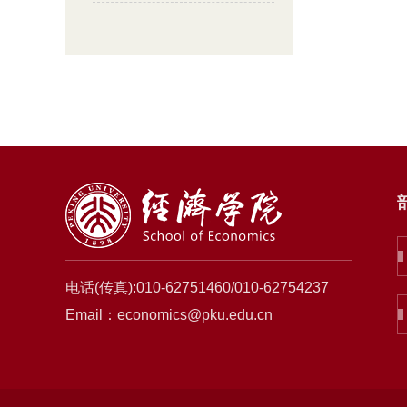
电话(传真):010-62751460/010-62754237
Email：economics@pku.edu.cn