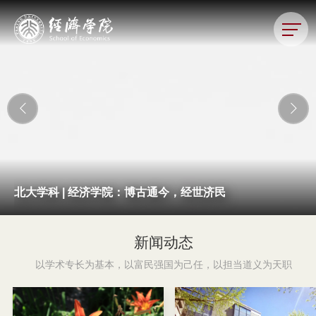
湖塔为证 此去乘风
北大学科 | 经济学院：博古通今，经世济民
经纶十五 济道启新
一春落笔，燕园留芳 | 经院风物
“北大赛瑟（CCISSR）论坛 • 2026”论文征集
新闻动态
以学术专长为基本，以富民强国为己任，以担当道义为天职