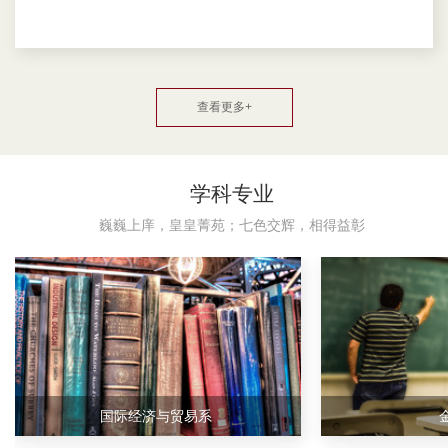
查看更多+
学科专业
巍巍上庠，皇皇菁苑；七色交辉，相得益彰
国际经济与贸易系