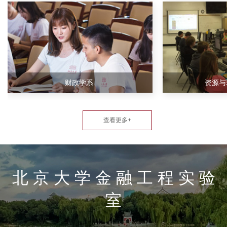
财政学系
资源与
查看更多+
北 京 大 学 金 融 工 程 实 验
室