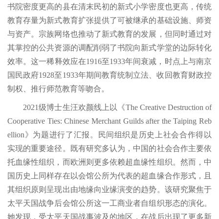
书院密度更高的县在清末民初的新式小学密度也更高，传统
教育存量为新式教育扩张提供了可被继承的基础设施、师资
与资产。宗族网络也推动了新式教育的发展，但同时通过对
其掌控的公共资源的调配削弱了书院向新式学堂的边际转化
效率。这一稀释效应在1916至1933年间衰减，时点上与南京
国民政府1928至1933年期间教育统制立法、收回教育财政控
制权、推行师范教育等吻合。
2021级博士生汪欢颜线上以《The Creative Destruction of
Cooperative Ties: Chinese Merchant Guilds after the Taiping Reb
ellion》为题进行了汇报。民间组织是历史上社会合作得以
实现的重要途径。既有研究多认为，中国的社会合作主要依
托血缘性组织，而欧洲则更多依赖超血缘性组织。然而，中
国历史上同样存在以会馆公所为代表的超血缘合作形式，且
其组织原则呈现出由地缘向业缘演变的趋势。该研究聚焦于
太平天国战争后会馆公所这一工商业者自组织形态的演化。
她发现，受太平天国战事波及的地区，在战后出现了更多新