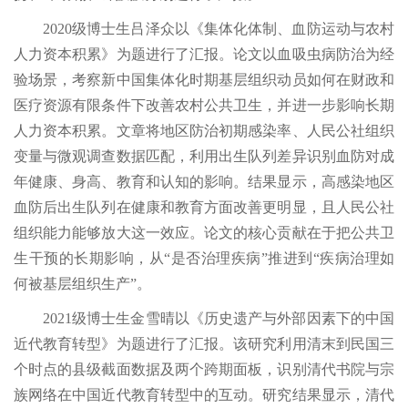
2020级博士生吕泽众以《集体化体制、血防运动与农村
人力资本积累》为题进行了汇报。论文以血吸虫病防治为经
验场景，考察新中国集体化时期基层组织动员如何在财政和
医疗资源有限条件下改善农村公共卫生，并进一步影响长期
人力资本积累。文章将地区防治初期感染率、人民公社组织
变量与微观调查数据匹配，利用出生队列差异识别血防对成
年健康、身高、教育和认知的影响。结果显示，高感染地区
血防后出生队列在健康和教育方面改善更明显，且人民公社
组织能力能够放大这一效应。论文的核心贡献在于把公共卫
生干预的长期影响，从“是否治理疾病”推进到“疾病治理如
何被基层组织生产”。
2021级博士生金雪晴以《历史遗产与外部因素下的中国
近代教育转型》为题进行了汇报。该研究利用清末到民国三
个时点的县级截面数据及两个跨期面板，识别清代书院与宗
族网络在中国近代教育转型中的互动。研究结果显示，清代