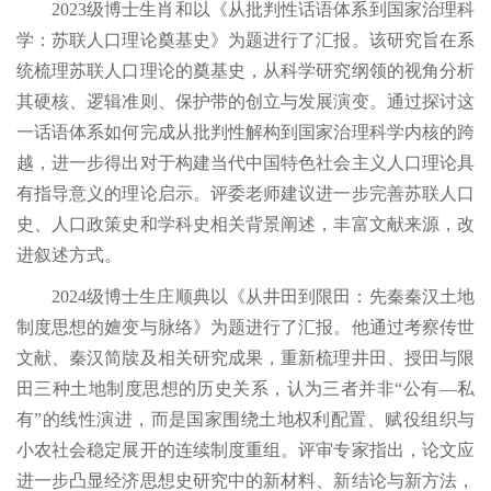
2023级博士生肖和以《从批判性话语体系到国家治理科
学：苏联人口理论奠基史》为题进行了汇报。该研究旨在系
统梳理苏联人口理论的奠基史，从科学研究纲领的视角分析
其硬核、逻辑准则、保护带的创立与发展演变。通过探讨这
一话语体系如何完成从批判性解构到国家治理科学内核的跨
越，进一步得出对于构建当代中国特色社会主义人口理论具
有指导意义的理论启示。评委老师建议进一步完善苏联人口
史、人口政策史和学科史相关背景阐述，丰富文献来源，改
进叙述方式。
2024级博士生庄顺典以《从井田到限田：先秦秦汉土地
制度思想的嬗变与脉络》为题进行了汇报。他通过考察传世
文献、秦汉简牍及相关研究成果，重新梳理井田、授田与限
田三种土地制度思想的历史关系，认为三者并非“公有—私
有”的线性演进，而是国家围绕土地权利配置、赋役组织与
小农社会稳定展开的连续制度重组。评审专家指出，论文应
进一步凸显经济思想史研究中的新材料、新结论与新方法，