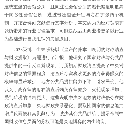
建或重建的会馆公所，且同业性会馆公所的增长幅度明显高
于同乡性会馆公所。通过检验厘金开征与贸易扩张两个机
制，并结合碑刻文献进行文本分析，本文认为为应对贸易扩
张所带来的行业管理需求，可能是战后工商业者更多以行业
为基础进行自我组织的关键原因。
2023级博士生朱乐扬以《皇帝的账本：晚明的财政清查
与财政攫取》为题进行了汇报。他研究了国家财政与公共品
提供中的一个反直觉现象。万历初期财政清查提高了中央对
财政信息的掌握程度，清查后存留税收更多的府获得赈灾的
概率却显著减少，地方公共品提供能力下降，引发民变。他
认为，高存留的府在清查后蠲免存留减少、火耗现象增加，
受到矿税的冲击更大。这些表明中央对地方的财政侵夺在财
政清查后加剧，央地财政关系恶化。攫取性国家的信息能力
增强反而便利其剥削行为、减少其公共品供给，提示帝制中
国财政信息层面的分权可能是央地博弈的内生均衡。