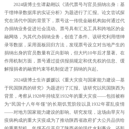
2024级博士生谭勐翱以《清代票号与官员捐纳出身：基
于缙绅录数据库的实证分析》为题进行了汇报。论文尝试探
究在清代中国的背景下，票号这一传统金融机构如何通过代
办捐纳业务促进社会流动。票号具有汇兑工具和跨地区的金
融网络，为其代办捐纳业务，创造了条件。该研究利用缙绅
录等数据，采用面板回归方法，发现票号设立对当地产生的
捐纳出身的官员数量有正向影响，但大约10年后才显著。在
作用机制方面，票号通过提供报捐规定和优先权的信息、缓
解报捐者的融资约束等机制促进了捐纳的兴起。
2024级博士生许媛媛以《重大灾疫与国家能力建设—基
于民国陕西的研究》为题进行了汇报。该研究以民国陕西为
背景，考察从1928年持续至1932年的重大灾疫——包括被称
为“民国十八年年馑”的长期饥荒阶段以及1932年霍乱疫情
——对地方国家能力建设的影响。研究发现，这场由旱灾与
疫病构成的重大灾疫成为了推动陕西省政府扩大公共品供给
的重要契机。年馑不仅开启了陕西省的现代水利事业，还影