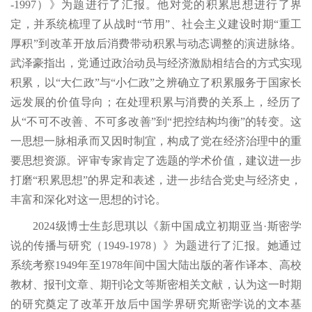
-1997）》为题进行了汇报。他对党的积累思想进行了界
定，并系统梳理了从战时“节用”、社会主义建设时期“重工
厚积”到改革开放后消费带动积累与动态调整的演进脉络。
武泽豪指出，党通过政治动员与经济激励相结合的方式实现
积累，以“大仁政”与“小仁政”之辨确立了积累服务于国家长
远发展的价值导向；在处理积累与消费的关系上，经历了
从“不可不改善、不可多改善”到“把控结构均衡”的转变。这
一思想一脉相承而又因时制宜，构成了党在经济治理中的重
要思想资源。评审专家肯定了选题的学术价值，建议进一步
打磨“积累思想”的界定和表述，进一步结合党史与经济史，
丰富和深化对这一思想的讨论。
2024级博士生彭思琪以《新中国成立初期亚当·斯密学
说的传播与研究（1949-1978）》为题进行了汇报。她通过
系统考察1949年至1978年间中国大陆出版的著作译本、高校
教材、报刊文章、期刊论文等斯密相关文献，认为这一时期
的研究奠定了改革开放后中国学界研究斯密学说的文本基