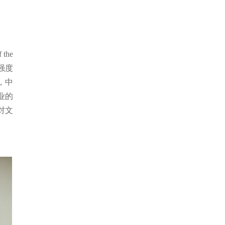
the
强度
，中
业的
对文