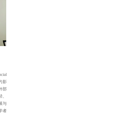
ial
的影
外部
径、
展与
学者