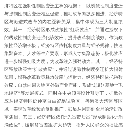
济特区在强制性制度变迁主导的框架下，以诱致性制度变迁
与强制性制度变迁相互促进，推动改革向纵深推进。经济特
区与渐进式改革的内在逻辑关系，集中体现为三大制度绩
效。其一，经济特区形成政策性“虹吸效应”，并通过授权下
的诱致性制度变迁强化该效应，提升改革制度绩效。作为政
策性经济增长极，经济特区依托制度力量与经济规律，快速
集聚资本、人才等生产要素，形成人才集聚态势，极化效应
进一步增强虹吸力度，为改革注入强劲动力。其二，经济特
区释放政策性“扩散效应”，并通过诱致性制度变迁扩大辐射
范围，增强改革政策释放效应与辐射力。经济特区依托乘数
效应，自然向周边地区外溢产业产能，形成“总部+基地”“飞
地经济”等发展模式；同时在中央顶层设计引导下，扩散效
应从经济特区延伸至自由贸易试验区、粤港澳大湾区等区
域，实现改革经验的复制推广，彰显从局部到全局的渐进改
革逻辑。其三，经济特区依托“先富带后富”形成制度化“涓
滴效应”，缓解贫富差距扩大趋势，提升人民群众的福祉感