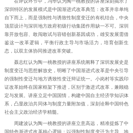
在评议环节中，冯华认为陶一桃教授的讲座深刻揭示了
深圳特区的发展模式是中国渐进式改革典范：改革并非单纯
自下而上，而是强制性与诱致性制度变迁的有机结合，中央
顶层设计与深圳地方政府初级行动集团作用缺一不可。深圳
靠开放包容、敢闯敢试与容错创新基因成功，雄安发展需借
鉴这一改革逻辑，平衡行政主导与市场活力，培育创新生
态，以双主体协同推进改革突破。
聂志红认为陶一桃教授的讲座系统阐释了深圳发展史是
制度变迁与思想解放史，明晰了中国渐进式改革是中央引导
的强制性变迁与地方诱致性变迁辩证统一。小岗村等实践印
证改革始终在国家框架下推进，区别于激进式改革，兼顾稳
定与发展。讲座立足中国国情，构建中国自主经济学知识体
系，凸显政治共同体与制度力量附加值，深刻诠释中国特色
社会主义政治经济学精髓。
周建波认为陶一桃教授的讲座立意高远，精准提炼了中
国特色渐进式改革核心逻辑：以强制性制度变迁为主导、地