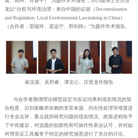
晨、韩丹、肖赛子）”为题作学术报告；2023级博士生庄世
龙以“分权与环境治理：来自中国的证据（Decentralization
and Regulation: Local Environmental Lawmaking in China）
（合作者：雷镇环、梁远宁、邢剑炜）”为题作学术报告。
崔淙源、吴邦睿、谭文心、庄世龙作报告
与会学者围绕理论模型设定与实证结果和现实情况的契
合程度、识别策略所依赖的变异来源、内生性处理等维度进
行专业点评，重点就所研究问题的现实情况、政策进程给予
了中肯建议，对选题的创新性和可操作性表达认可，并对如
何用实证工具服务于特定的研究场景进行了充分的讨论。