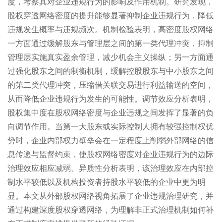
度，考察其对企业违规行为的影响及作用机制。研究发现，
股权穿透网络密度的提升能够显著抑制企业违规行为，降低
违规发生概率与违规频次。机制检验表明，高密度股权网络
一方面通过缓解股东与管理层之间的第一类代理冲突，抑制
管理层实施真实盈余管理，减少机会主义操纵；另一方面通
过强化股东之间的制衡机制，缓解控股股东与中小股东之间
的第二类代理冲突，压缩借关联交易进行利益输送的空间，
从而降低企业违规行为发生的可能性。调节效应分析表明，
股权集中度
在股权网络密度与企业违规之间发挥了显著的负
向调节作用。当第一大股东或实际控制人拥有较强控制权优
势时，企业内部权力壁垒会在一定程度上削弱外部网络的信
息传递与监督约束，使股权网络密度对企业违规行为的边际
治理效应相应减弱。异质性分析表明，该治理效应在内部控
制水平较低以及机构投资者持股水平较低的企业中更为明
显。本文从外部股权网络视角拓展了企业违规治理研究，并
通过构建深度股权穿透网络，为理解非正式治理机制如何补