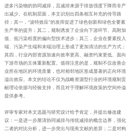
进多污染物的协同减排，且减排来源于排放强度下降而非产
出减少。在机制层面，本文识别出四条相互补充的传导路
径：其一，“
波特效应
”的发挥促进了绿色创新和绿色全要素
生产率的提升；其二，规制诱发了企业向下游环节、高附加
值、低污染程度的
偏向型技术进步
；其三，企业在要素投入
端、污染产生端和末端治理上形成了更加清洁的生产方式；
其四，行业内部资源加速向效率更高、融资约束更低、面向
下游市场的主体重新配置。值得注意的是，规制不仅改善企
业所在地区的环境质量，也对相邻地区形成显著的正向
环境
溢出效应
。本文的结论不仅为战略资源型行业的环境规制贡
献理论依据与经验支持，而且对于理解环境政策的空间外溢
提供参考。
评审专家对本文选题与研究设计给予肯定，并提出修改建
议：一是进一步厘清协同减排与传统减排的概念边界，强化
二者的对比分析，进一步突出与现有文献的差异；二是对构