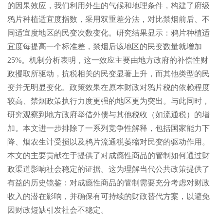
的因果效应，我们利用外生的气候和地理条件，构建了府级
鸦片种植适宜度指数，采用双重差分法，对比禁烟前后、不
同适宜度地区的民变次数变化。研究结果显示：鸦片种植适
宜度每提高一个标准差，禁烟后该地区的民变数量就增加
25%。机制分析表明，这一效应主要由地方政府的补偿性财
政攫取所驱动，抗税相关的民变显著上升，而其他类型的民
变并无明显变化。政策效果在原本财政对鸦片税的依赖程度
较高、禁烟政策执行力度更强的地区更为突出。与此同时，
研究观察到地方政府举借外债与其他税收（如流通税）的增
加。本文进一步排除了一系列竞争性解释，包括国家能力下
降、烟农生计受损以及鸦片流通税萎缩对民变的驱动作用。
本文的主要贡献在于提供了对成瘾性商品的管制如何通过财
政渠道影响社会稳定的证据。这为理解当代公共政策提供了
有益的历史镜鉴：对成瘾性商品的管制需要充分考虑对财政
收入的潜在影响，并确保有可持续的财政替代方案，以避免
因财政短缺引发社会不稳定。