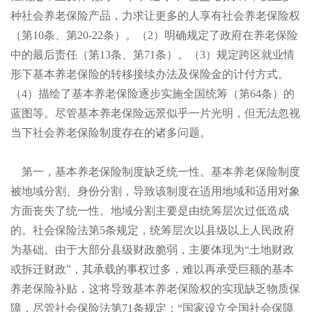
种社会养老保险产品，力求让更多的人享有社会养老保险权
（第
10条、第
20-22条）。（
2）明确规定了政府在养老保险
中的最后责任（第
13条、第
71条）。（
3）规定跨区就业情
形下基本养老保险的转移接续办法及保险金的计付方式。
（
4）描绘了基本养老保险逐步实施全国统筹（第
64条）的
蓝图等。尽管基本养老保险远景似乎一片光明，但无法忽视
当下社会养老保险制度存在的诸多问题。
第一，基本养老保险制度缺乏统一性。基本养老保险制度
被地域分割、身份分割，导致该制度在适用地域和适用对象
方面丧失了统一性。地域分割主要是由统筹层次过低造成
的。社会保险法第
5条规定，统筹层次以县级以上人民政府
为基础。由于大部分县级财政脆弱，主要体现为“土地财政
或拆迁财政”，其承载的事权过多，难以再承受巨额的基本
养老保险补贴，这将导致基本养老保险权的实现缺乏物质保
障，尽管社会保险法第
71条规定：“国家设立全国社会保障